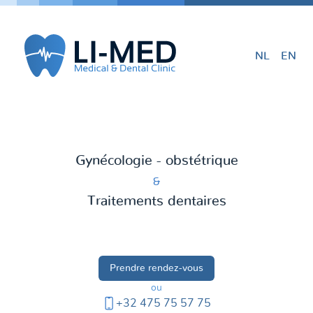
NL
EN
Gynécologie - obstétrique
&
Traitements dentaires
Prendre rendez-vous
ou
+32 475 75 57 75