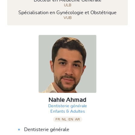
Docteur en Médecine Générale
ULB
Spécialisation en Gynécologie et Obstétrique
VUB
Nahle Ahmad
Dentisterie générale
&
Enfants
Adultes
FR
/
NL
/
EN
/
AR
Dentisterie générale