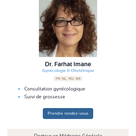
Dr. Farhat Imane
&
Gynécologie
Obstétrique
FR
/
NL
/
RU
/
AR
Consultation gynécologique
Suivi de grossesse
Prendre rendez-vous